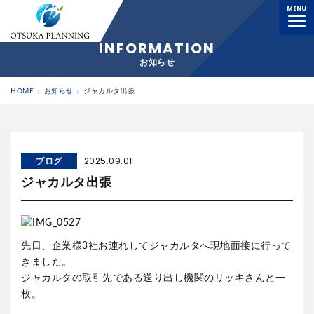
MENU
横浜の解体工事業者｜大塚プランニング株式会社
INFORMATION
お知らせ
HOME
お知らせ
ジャカルタ出張
ブログ
2025.09.01
ジャカルタ出張
先日、企業様3社お連れしてジャカルタへ現地面接に行って
きました。
ジャカルタの取引先である送り出し機関のリッキさんと一
枚。